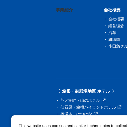
事業紹介
会社概要
会社概要
経営理念
沿革
組織図
小田急グ
箱根・御殿場地区 ホテル
芦ノ湖畔・山のホテル
仙石原・箱根ハイランドホテル
奥湯本・はつはな
強羅・箱根ゆとわ
This website uses cookies and similar technologies to collec