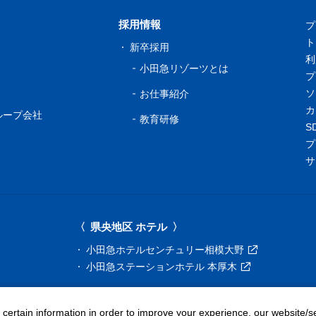
採用情報
プ
ト
新卒採用
利
小田急リゾーツとは
プ
ソ
お仕事紹介
カ
ループ会社
教育研修
S
プ
サ
県央地区 ホテル
小田急ホテルセンチュリー相模大野
小田急ステーションホテル 本厚木
レストラン
t certain information in order to improve your experience, our website/s