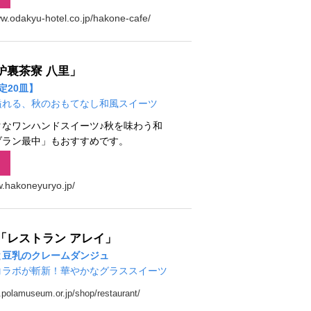
ww.odakyu-hotel.co.jp/hakone-cafe/
炉裏茶寮 八里」
定20皿】
溢れる、秋のおもてなし和風スイーツ
クなワンハンドスイーツ♪秋を味わう和
ブラン最中」もおすすめです。
w.hakoneyuryo.jp/
「レストラン アレイ」
と豆乳のクレームダンジュ
コラボが斬新！華やかなグラススイーツ
.polamuseum.or.jp/shop/restaurant/