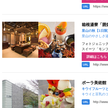
https://w
URL
箱根湯寮「囲
里山の秋【1日限
里山のやさしさ
フォトジェニッ
スイーツ「モン
詳細はこちら
http://ww
URL
ポーラ美術館
キウイフルーツ
キウイと豆乳の
http://www
URL