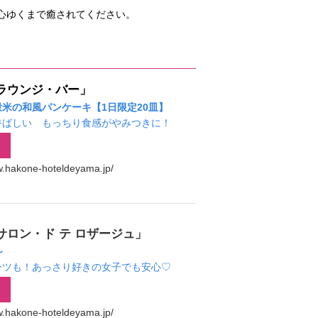
心ゆくまで癒されてください。
ラウンジ・バー」
米の和風パンケーキ【1日限定20皿】
香ばしい もっちり食感がやみつきに！
w.hakone-hoteldeyama.jp/
サロン・ド テ ロザージュ」
～
ーツも！あっさり好きの女子でも安心♡
w.hakone-hoteldeyama.jp/