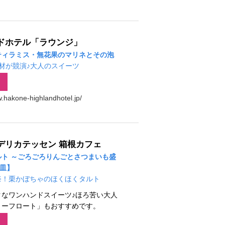
ドホテル「ラウンジ」
ティラミス・無花果のマリネとその泡
材が競演♪大人のスイーツ
w.hakone-highlandhotel.jp/
デリカテッセン 箱根カフェ
ト ～ごろごろりんごとさつまいも盛
0皿】
祭！栗かぼちゃのほくほくタルト
クなワンハンドスイーツ♪ほろ苦い大人
リーフロート」もおすすめです。