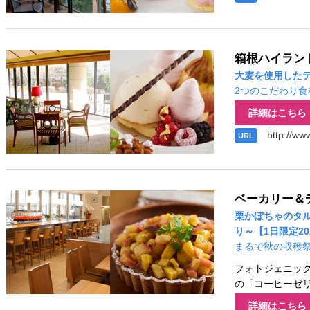
箱根ハイラン
大麦を使用した
2つのこだわり食
詳細はこちら
http://ww
URL
ベーカリー＆
栗かぼちゃのタル
り～【1日限定2
まるで秋の収穫
フォトジェニッ
の「コーヒーゼ
詳細はこちら