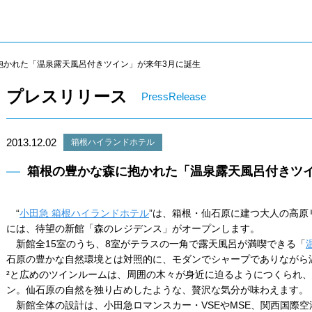
抱かれた「温泉露天風呂付きツイン」が来年3月に誕生
プレスリリース
PressRelease
2013.12.02
箱根ハイランドホテル
箱根の豊かな森に抱かれた「温泉露天風呂付きツイ
“
小田急 箱根ハイランドホテル
”は、箱根・仙石原に建つ大人の高原リ
には、待望の新館「森のレジデンス」がオープンします。
新館全15室のうち、8室がテラスの一角で露天風呂が満喫できる「
石原の豊かな自然環境とは対照的に、モダンでシャープでありながら
²と広めのツインルームは、周囲の木々が身近に迫るようにつくられ
ン。仙石原の自然を独り占めしたような、贅沢な気分が味わえます。
新館全体の設計は、小田急ロマンスカー・VSEやMSE、関西国際