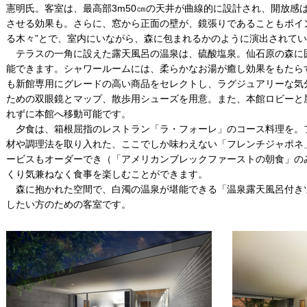
憲明氏。客室は、最高部3m50㎝の天井が曲線的に設計され、開放感
させる効果も。さらに、窓から正面の壁が、鏡張りであることもポイン
る木々”とで、室内にいながら、森に包まれるかのように演出されて
テラスの一角に設えた露天風呂の温泉は、硫酸塩泉。仙石原の森に
能できます。シャワールームには、柔らかなお湯が癒し効果をもたら
も新館専用にグレードの高い商品をセレクトし、ラグジュアリーな気
ための双眼鏡とマップ、散歩用シューズを用意。また、本館ロビーと
れずに本館へ移動可能です。
夕食は、箱根屈指のレストラン「ラ・フォーレ」のコース料理を。
材や調理法を取り入れた、ここでしか味わえない「フレンチジャポネ
ービスもオーダーでき（「アメリカンブレックファーストの朝食」の
くり気兼ねなく食事を楽しむことができます。
森に抱かれた空間で、白濁の温泉が堪能できる「温泉露天風呂付き
したい方のための客室です。