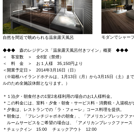
モダンでシャー
自然を間近で眺められる温泉露天風呂
◆◆◆ 森のレジデンス「温泉露天風呂付きツイン」概要 ◆◆◆
＜ 客室数 ＞ 全8室（禁煙）
＜ 料 金 ＞ お１人様 35,150円より
＜開業予定日＞ 2014年3月16日（日）
（※箱根ハイランドホテルは、1月13日（月）から3月15日（土）
ルのため全施設休館となります。）
＊１泊夕・朝食付きの1室2名様利用の場合のお1人様料金。
＊この料金には、室料・夕食・朝食・サービス料・消費税・入湯税が
＊夕食は、レストランでの「ラ・フォーレ」コース料理を提供。
＊朝食は、「フレンチジャポネの朝食」、「アメリカンブレックファ
ルームサービスをご希望の場合は、「アメリカンブレックファース
＊チェックイン 15:00 チェックアウト 12:00