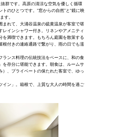
は抜群です。高原の清涼な空気を優しく循環
トのひとつです。“窓からの自然”と“鏡に映
います。
囲まれて、大涌谷温泉の硫黄温泉が客室で堪
すレインシャワー付き。リネンやアメニティ
分を満喫できます。もちろん庭園を散策する
屋根付きの連絡通路で繋がり、雨の日でも濡
フランス料理の伝統技法をベースに、和の食
」を存分に堪能できます。朝食は、ルームサ
み）、プライベートの保たれた客室で、ゆっ
ツイン」。箱根で、上質な大人の時間を過ご