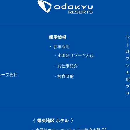
採用情報
プ
ト
新卒採用
利
小田急リゾーツとは
プ
ソ
お仕事紹介
カ
ループ会社
教育研修
S
プ
サ
県央地区 ホテル