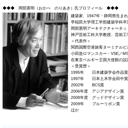
◆◆◆ 岡部憲明（おかべ のりあき）氏プロフィール ◆◆◆
建築家、1947年・静岡県生まれ
早稲田大学理工学部建築学科卒
岡部憲明アーキテクチャーネッ
神戸芸術工科大学教授、芸術工
＜代表作＞
関西国際空港旅客ターミナルビ
小田急ロマンスカー・VSE／MS
在東京ベルギー王国大使館の設
＜受賞歴＞
1995年 日本建築学会作品賞
1997年 日本土木学会田中
2002年 BCS賞
2006年度 アジアデザイン賞
2008年度 グッドデザイン賞
2009年 ブルーリボン賞
ほか