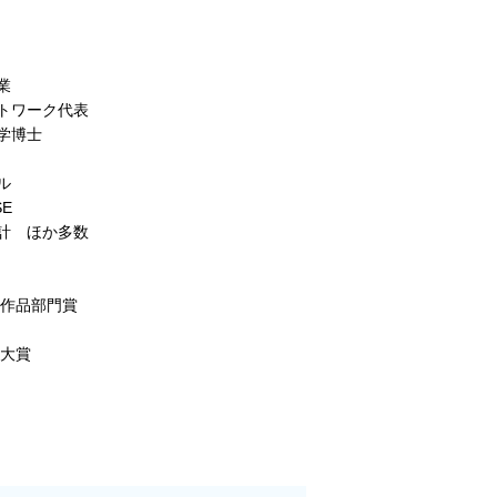
業
トワーク代表
学博士
ル
E
計 ほか多数
賞作品部門賞
 大賞