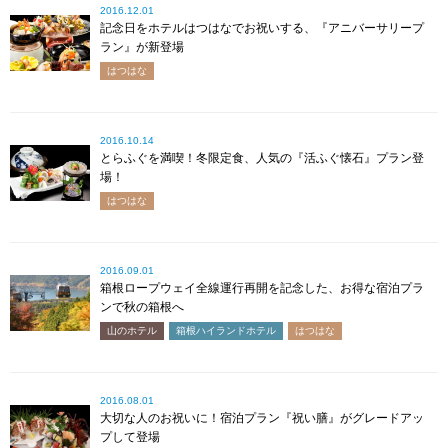
2016.12.01
記念日をホテルはつはなでお祝いする、『アニバーサリープ
ラン』が新登場
はつはな
2016.10.14
とらふぐを満喫！冬限定食、人気の『活ふぐ懐石』プラン登
場！
はつはな
2016.09.01
箱根ロープウェイ全線運行再開を記念した、お得な宿泊プラ
ンで秋の箱根へ
山のホテル
箱根ハイランドホテル
はつはな
2016.08.01
大切な人のお祝いに！宿泊プラン『祝い膳』がグレードアッ
プして登場