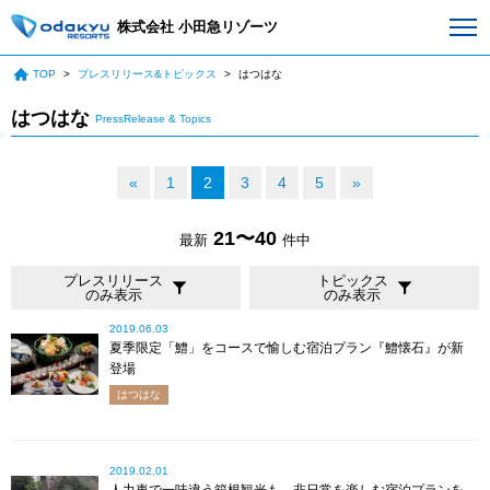
株式会社 小田急リゾーツ
TOP
プレスリリース&トピックス
はつはな
はつはな
PressRelease & Topics
«
1
2
3
4
5
»
21〜40
最新
件中
プレスリリース
トピックス
のみ表示
のみ表示
2019.06.03
夏季限定「鱧」をコースで愉しむ宿泊プラン『鱧懐石』が新
登場
はつはな
2019.02.01