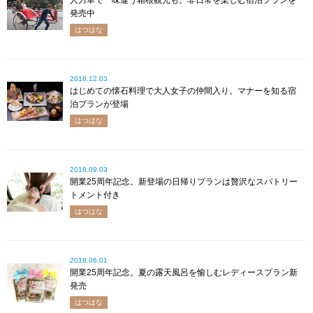
人力車で一味違う箱根観光も。非日常を楽しむ宿泊プランを
発売中
はつはな
2018.12.03
はじめての懐石料理で大人女子の仲間入り。マナーを知る宿
泊プランが登場
はつはな
2018.09.03
開業25周年記念。新登場の日帰りプランは贅沢なスパトリー
トメント付き
はつはな
2018.06.01
開業25周年記念。夏の露天風呂を愉しむレディースプラン新
発売
はつはな