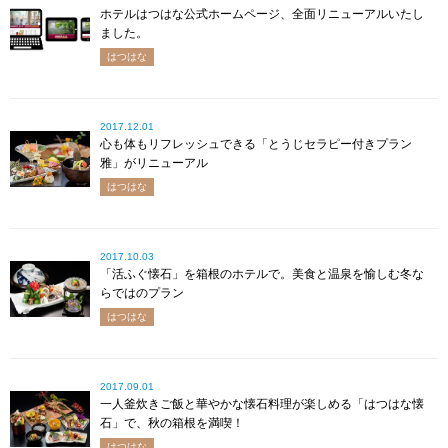
ホテルはつはな公式ホームページ、全面リニューアルいたし
ました。
はつはな
2017.12.01
心も体もリフレッシュできる「とうじセラピー付きプラン
雅」がリニューアル
はつはな
2017.10.03
「活ふぐ懐石」を箱根のホテルで。美食と温泉を愉しむ冬な
らではのプラン
はつはな
2017.09.01
一人釜炊きご飯と華やかな懐石料理が楽しめる「はつはな懐
石」で、秋の箱根を満喫！
はつはな