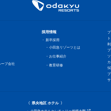
採用情報
プ
ト
新卒採用
利
小田急リゾーツとは
プ
ソ
お仕事紹介
カ
ループ会社
教育研修
S
プ
サ
県央地区 ホテル