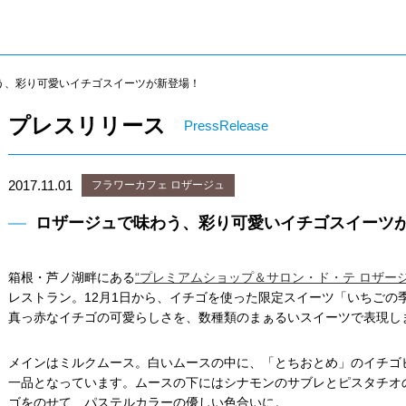
う、彩り可愛いイチゴスイーツが新登場！
プレスリリース
PressRelease
2017.11.01
フラワーカフェ ロザージュ
ロザージュで味わう、彩り可愛いイチゴスイーツ
箱根・芦ノ湖畔にある
“プレミアムショップ＆サロン・ド・テ ロザージ
レストラン。12月1日から、イチゴを使った限定スイーツ「いちごの季節 -Sai
真っ赤なイチゴの可愛らしさを、数種類のまぁるいスイーツで表現し
メインはミルクムース。白いムースの中に、「とちおとめ」のイチゴ
一品となっています。ムースの下にはシナモンのサブレとピスタチオ
ゴをのせて、パステルカラーの優しい色合いに。